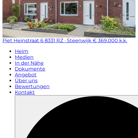
Piet Heinstraat 6
8331 RZ · Steenwijk
€ 369.000 k.k.
Heim
Medien
In der Nähe
Dokumente
Angebot
Über uns
Bewertungen
Kontakt