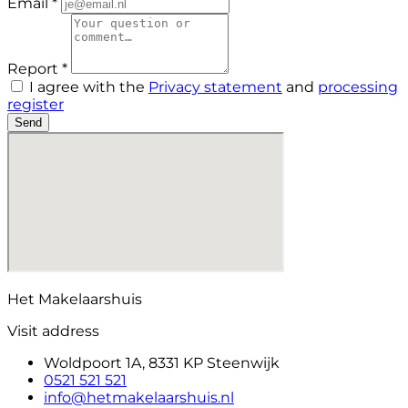
Email *
Report *
I agree with the
Privacy statement
and
processing
register
Send
Het Makelaarshuis
Visit address
Woldpoort 1A, 8331 KP Steenwijk
0521 521 521
info@hetmakelaarshuis.nl