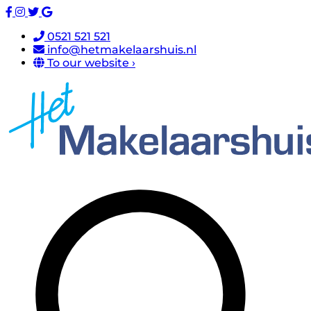
0521 521 521
info@hetmakelaarshuis.nl
To our website ›