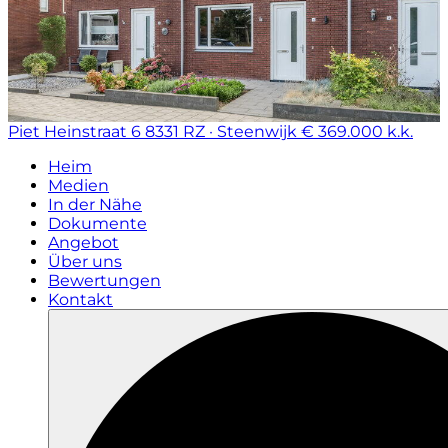
Piet Heinstraat 6
8331 RZ · Steenwijk
€ 369.000 k.k.
Heim
Medien
In der Nähe
Dokumente
Angebot
Über uns
Bewertungen
Kontakt