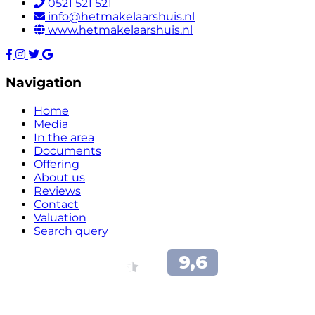
0521 521 521
info@hetmakelaarshuis.nl
www.hetmakelaarshuis.nl
Navigation
Home
Media
In the area
Documents
Offering
About us
Reviews
Contact
Valuation
Search query