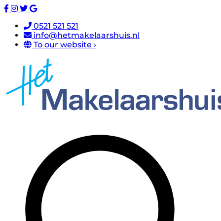
0521 521 521
info@hetmakelaarshuis.nl
To our website ›